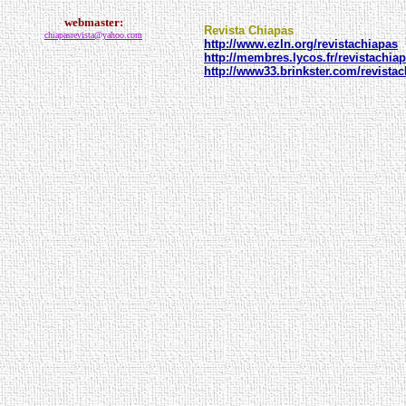
webmaster:
Revista Chiapas
chiapasrevista@yahoo.com
http://www.ezln.org/revistachiapas
http://membres.lycos.fr/revistachia
http://www33.brinkster.com/revista