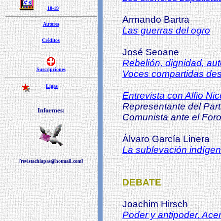
10-19
Armando Bartra
Autores
Las guerras del ogro
Créditos
José Seoane
Rebelión, dignidad, au
Suscripciones
Voces compartidas des
Ligas
Entrevista con Alfio Nic
Representante del Part
Informes:
Comunista ante el For
Álvaro García Linera
La sublevación indígen
[revistachiapas@hotmail.com]
DEBATE
Joachim Hirsch
Poder y antipoder. Acer