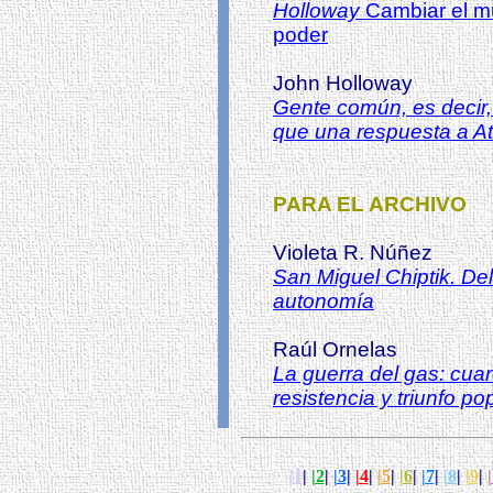
Holloway
Cambiar el mu
poder
John Holloway
Gente común, es decir
que una respuesta a At
PARA EL ARCHIVO
Violeta R. Núñez
San Miguel Chiptik. Del
autonomía
Raúl Ornelas
La guerra del gas: cuar
resistencia y triunfo po
|1
|
|2
|
|3
|
|4
|
|5
|
|6
|
|7
|
|8
|
|9
|