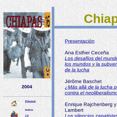
Chiap
Presentación
Ana Esther Ceceña
Los desafíos del mund
los mundos y la subvers
de la lucha
Jérôme Baschet
2004
¿Más allá de la lucha 
contra el neoliberalism
Principal
Enrique Rajchenberg y
Lambert
Indices
Los silencios zapatista
1-9